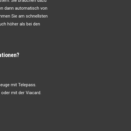
ystem. Sie brauchen dazu
en dann automatisch von
mmen Sie am schnellsten
uch höher als bei den
ationen?
zeuge mit Telepass.
e oder mit der Viacard.